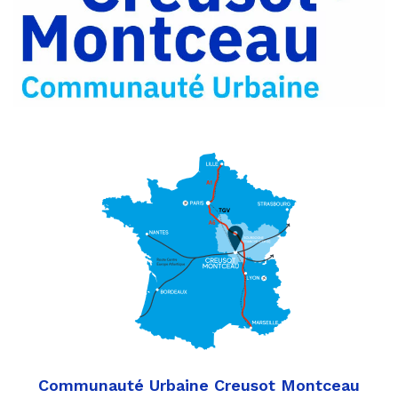
Partager
Twitter
par
e-
mail
Communauté Urbaine Creusot Montceau