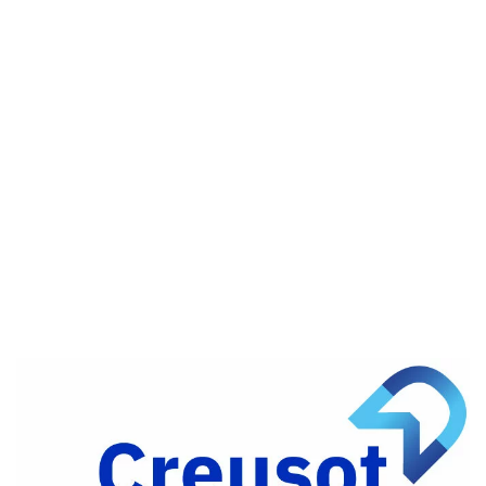
Partager
sur
Partager
Facebook
sur