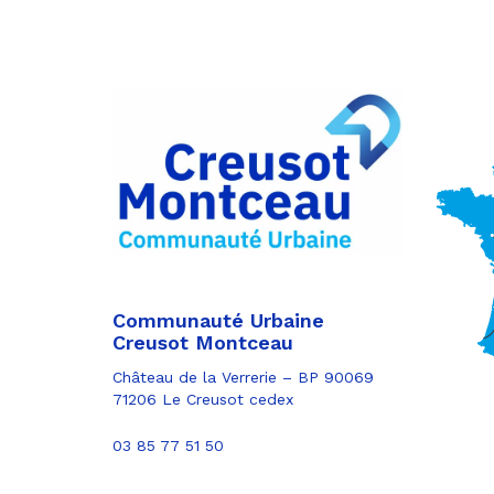
Partager
sur
Partager
Facebook
sur
Partager
Twitter
par
e-
mail
Communauté Urbaine
Creusot Montceau
Château de la Verrerie – BP 90069
71206 Le Creusot cedex
03 85 77 51 50