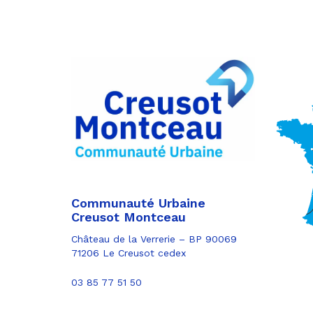
Partager
sur
Partager
Facebook
sur
Partager
Twitter
par
e-
mail
Communauté Urbaine
Creusot Montceau
Château de la Verrerie – BP 90069
71206 Le Creusot cedex
03 85 77 51 50