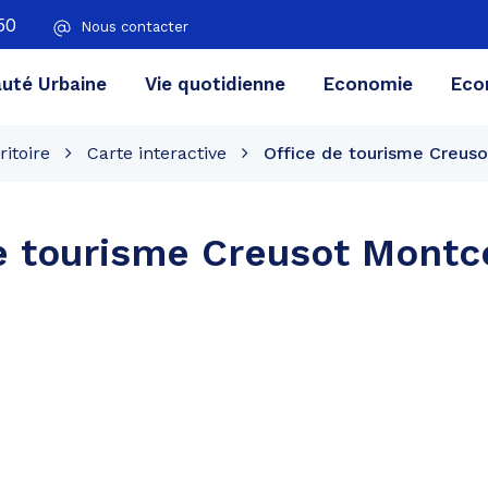
50
Nous contacter
té Urbaine
Vie quotidienne
Economie
Eco
ritoire
Carte interactive
Office de tourisme Creus
e tourisme Creusot Montc