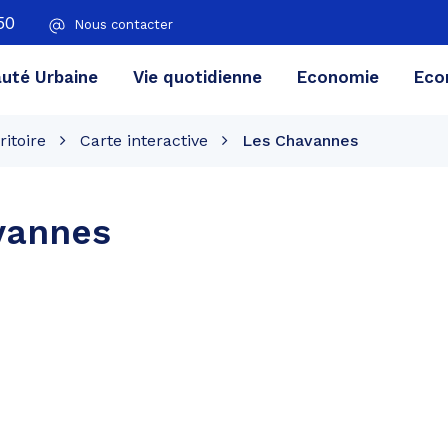
50
Nous contacter
té Urbaine
Vie quotidienne
Economie
Eco
ritoire
Carte interactive
Les Chavannes
vannes