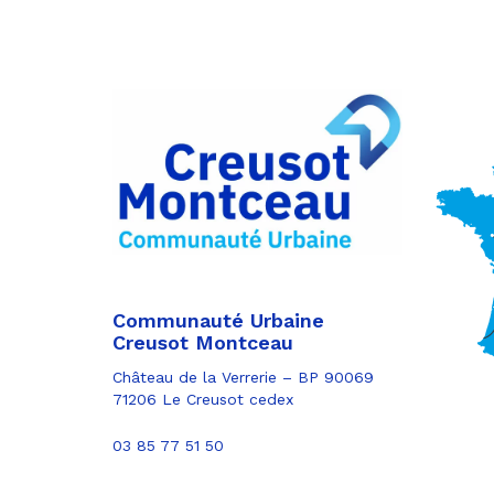
Partager
sur
Partager
Facebook
sur
Partager
Twitter
par
e-
mail
Communauté Urbaine
Creusot Montceau
Château de la Verrerie – BP 90069
71206 Le Creusot cedex
03 85 77 51 50