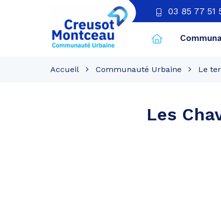
03 85 77 51 
Communau
CU
Creusot
Accueil
Communauté Urbaine
Le ter
Montceau
Les Cha