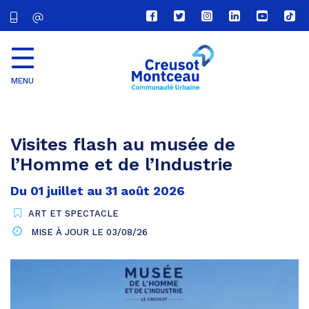
Lien
Lien
Lien
Lien
Lien
Lien
vers
vers
vers
vers
vers
vers
le
le
le
le
la
le
compte
compte
compte
compte
chaîne
com
Facebook
Twitter
Instagram
Linkedin
Youtube
tikt
MENU
CU
Creusot
Montceau
Visites flash au musée de
l’Homme et de l’Industrie
Du
01
juillet
au
31
août
2026
ART ET SPECTACLE
MISE À JOUR LE
03/08/26