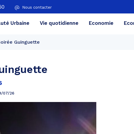
50
Nous contacter
té Urbaine
Vie quotidienne
Economie
Eco
Soirée Guinguette
uinguette
6
9/07/26