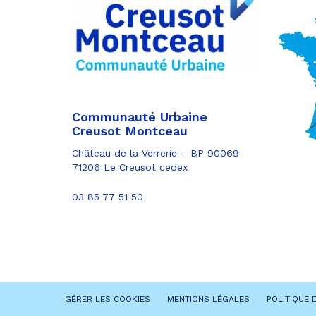
Partager
Twitter
par
e-
mail
Communauté Urbaine
Creusot Montceau
Château de la Verrerie – BP 90069
71206 Le Creusot cedex
03 85 77 51 50
GÉRER LES COOKIES
MENTIONS LÉGALES
POLITIQUE 