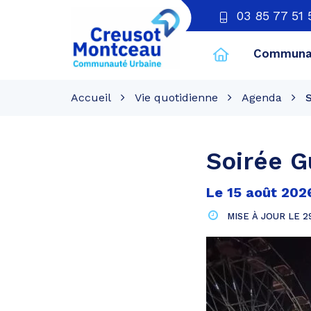
03 85 77 51 
Communau
CU
Creusot
Accueil
Vie quotidienne
Agenda
Montceau
Soirée G
Le
15
août
202
MISE À JOUR LE
2