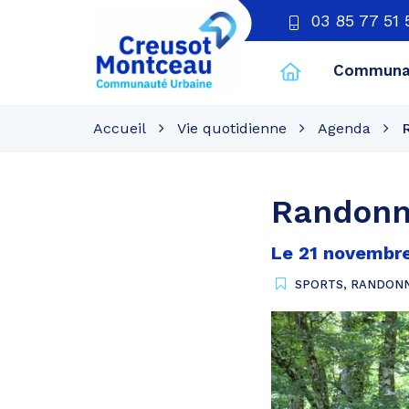
03 85 77 51 
Communau
CU
Creusot
Accueil
Vie quotidienne
Agenda
Montceau
Randonn
Le
21
novembr
SPORTS
,
RANDONN