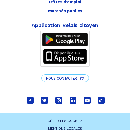
Offres d’emploi
Marchés publics
Application Relais citoyen
NOUS CONTACTER
Lien
Lien
Lien
Lien
Lien
Lien
vers
vers
vers
vers
vers
vers
le
le
le
le
la
le
GÉRER LES COOKIES
compte
compte
compte
compte
chaîne
compte
MENTIONS LÉGALES