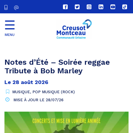
Lien
Lien
Lien
Lien
Lien
Lien
vers
vers
vers
vers
vers
vers
le
le
le
le
la
le
compte
compte
compte
compte
chaîne
com
Facebook
Twitter
Instagram
Linkedin
Youtube
tikt
MENU
CU
Creusot
Montceau
Notes d’Été – Soirée reggae
Tribute à Bob Marley
Le
28
août
2026
MUSIQUE
,
POP MUSIQUE (ROCK)
MISE À JOUR LE
28/07/26