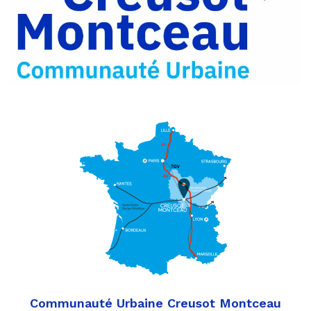
mail
Communauté Urbaine Creusot Montceau