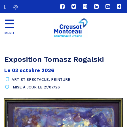
Lien
Lien
Lien
Lien
Lien
Lien
vers
vers
vers
vers
vers
vers
le
le
le
le
la
le
compte
compte
compte
compte
chaîne
com
Facebook
Twitter
Instagram
Linkedin
Youtube
tikt
MENU
CU
Creusot
Montceau
Exposition Tomasz Rogalski
Le
03
octobre
2026
ART ET SPECTACLE
,
PEINTURE
MISE À JOUR LE
21/07/26