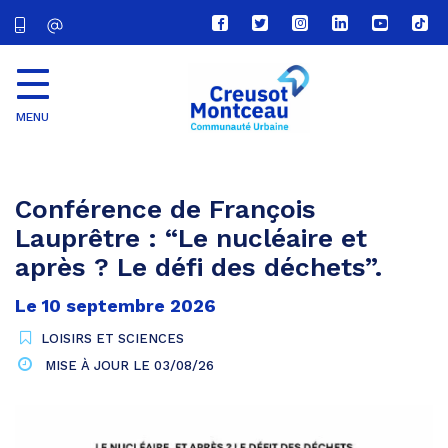
Lien
Lien
Lien
Lien
Lien
Lien
vers
vers
vers
vers
vers
vers
le
le
le
le
la
le
compte
compte
compte
compte
chaîne
com
Facebook
Twitter
Instagram
Linkedin
Youtube
tikt
MENU
CU
Creusot
Montceau
Conférence de François
Lauprêtre : “Le nucléaire et
après ? Le défi des déchets”.
Le
10
septembre
2026
LOISIRS ET SCIENCES
MISE À JOUR LE
03/08/26