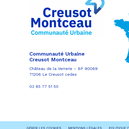
sur
Partager
Twitter
par
e-
mail
Communauté Urbaine
Creusot Montceau
Château de la Verrerie – BP 90069
71206 Le Creusot cedex
03 85 77 51 50
GÉRER LES COOKIES
MENTIONS LÉGALES
POLITIQUE 