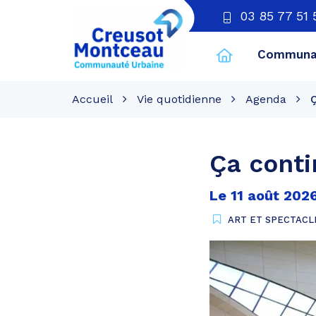
03 85 77 51 
Communau
CU
Creusot
Accueil
Vie quotidienne
Agenda
Ç
Montceau
Ça conti
Le
11
août
202
ART ET SPECTACL