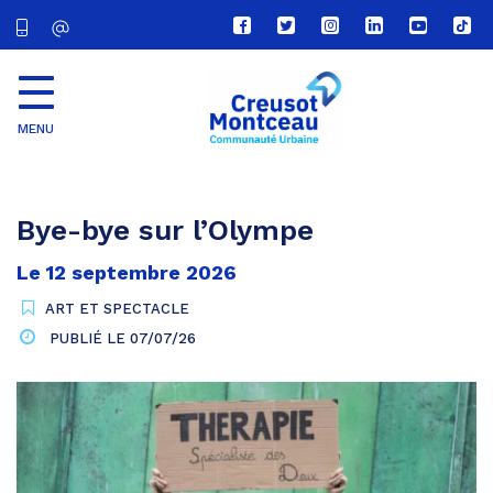
Lien
Lien
Lien
Lien
Lien
Lien
vers
vers
vers
vers
vers
vers
le
le
le
le
la
le
compte
compte
compte
compte
chaîne
com
Facebook
Twitter
Instagram
Linkedin
Youtube
tikt
MENU
CU
Creusot
Montceau
Bye-bye sur l’Olympe
Le
12
septembre
2026
ART ET SPECTACLE
PUBLIÉ LE
07/07/26