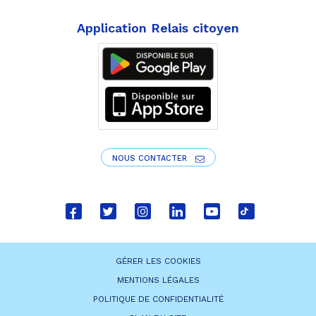
Application Relais citoyen
NOUS CONTACTER
Lien
Lien
Lien
Lien
Lien
Lien
vers
vers
vers
vers
vers
vers
le
le
le
le
la
le
GÉRER LES COOKIES
compte
compte
compte
compte
chaîne
compte
MENTIONS LÉGALES
Facebook
Twitter
Instagram
Linkedin
Youtube
tiktok
POLITIQUE DE CONFIDENTIALITÉ