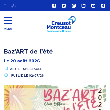
Lien
Lien
Lien
Lien
Lien
Lien
vers
vers
vers
vers
vers
vers
le
le
le
le
la
le
compte
compte
compte
compte
chaîne
com
Facebook
Twitter
Instagram
Linkedin
Youtube
tikt
MENU
CU
Creusot
Montceau
Baz’ART de l’été
Le
20
août
2026
ART ET SPECTACLE
PUBLIÉ LE
02/07/26