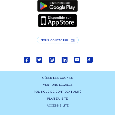
NOUS CONTACTER
Lien
Lien
Lien
Lien
Lien
Lien
vers
vers
vers
vers
vers
vers
le
le
le
le
la
le
GÉRER LES COOKIES
compte
compte
compte
compte
chaîne
compte
MENTIONS LÉGALES
Facebook
Twitter
Instagram
Linkedin
Youtube
tiktok
POLITIQUE DE CONFIDENTIALITÉ
PLAN DU SITE
ACCESSIBILITÉ