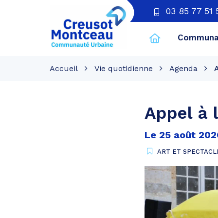
03 85 77 51 
Communau
CU
Creusot
Accueil
Vie quotidienne
Agenda
A
Montceau
Appel à 
Le
25
août
202
ART ET SPECTACL