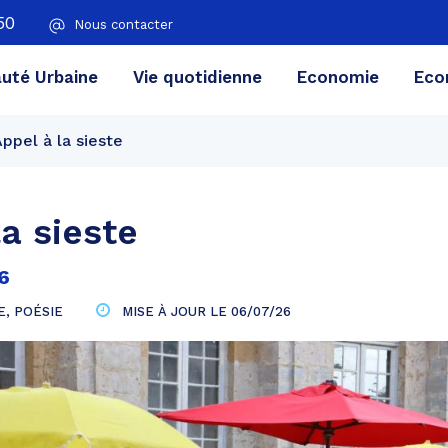
50
Nous contacter
té Urbaine
Vie quotidienne
Economie
Eco
ppel à la sieste
la sieste
6
E
,
POÉSIE
MISE À JOUR LE
06/07/26