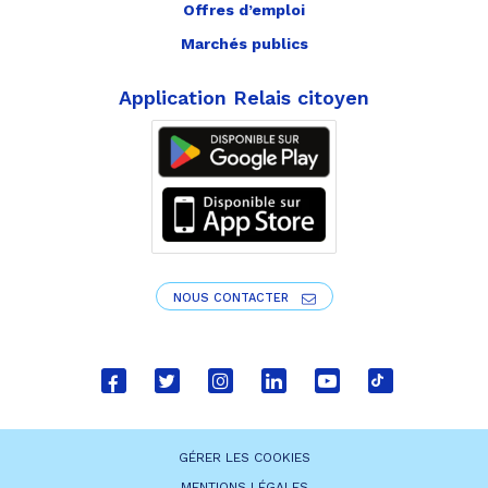
Offres d’emploi
Marchés publics
Application Relais citoyen
NOUS CONTACTER
Lien
Lien
Lien
Lien
Lien
Lien
vers
vers
vers
vers
vers
vers
le
le
le
le
la
le
GÉRER LES COOKIES
compte
compte
compte
compte
chaîne
compte
MENTIONS LÉGALES