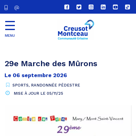
Lien
Lien
Lien
Lien
Lien
Lien
vers
vers
vers
vers
vers
vers
le
le
le
le
la
le
compte
compte
compte
compte
chaîne
com
Facebook
Twitter
Instagram
Linkedin
Youtube
tikt
MENU
CU
Creusot
Montceau
29e Marche des Mûrons
Le
06
septembre
2026
SPORTS
,
RANDONNÉE PÉDESTRE
MISE À JOUR LE
05/11/25