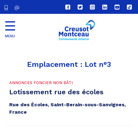
Lien
Lien
Lien
Lien
Lien
Lien
vers
vers
vers
vers
vers
vers
le
le
le
le
la
le
compte
compte
compte
compte
chaîne
com
Facebook
Twitter
Instagram
Linkedin
Youtube
tikt
MENU
CU
Creusot
Montceau
Emplacement :
Lot n°3
ANNONCES FONCIER NON BÂTI
Lotissement rue des écoles
Rue des Écoles, Saint-Berain-sous-Sanvignes,
France