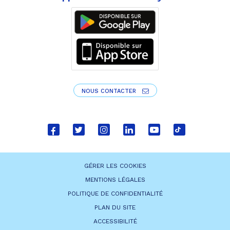
NOUS CONTACTER
Lien
Lien
Lien
Lien
Lien
Lien
vers
vers
vers
vers
vers
vers
le
le
le
le
la
le
GÉRER LES COOKIES
compte
compte
compte
compte
chaîne
compte
MENTIONS LÉGALES
Facebook
Twitter
Instagram
Linkedin
Youtube
tiktok
POLITIQUE DE CONFIDENTIALITÉ
PLAN DU SITE
ACCESSIBILITÉ