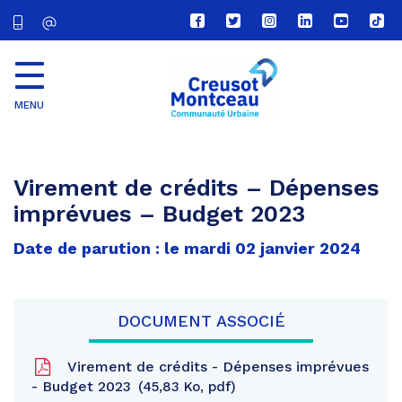
Lien
Lien
Lien
Lien
Lien
Lien
vers
vers
vers
vers
vers
vers
le
le
le
le
la
le
compte
compte
compte
compte
chaîne
com
Facebook
Twitter
Instagram
Linkedin
Youtube
tikt
MENU
CU
Creusot
Montceau
Virement de crédits – Dépenses
imprévues – Budget 2023
Date de parution : le mardi 02 janvier 2024
DOCUMENT ASSOCIÉ
Virement de crédits - Dépenses imprévues
- Budget 2023
45,83 Ko, pdf