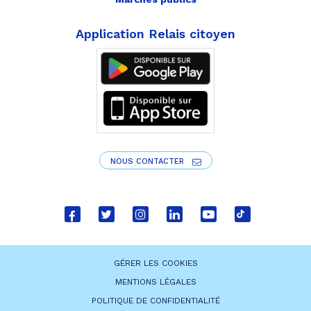
Application Relais citoyen
NOUS CONTACTER
Lien
Lien
Lien
Lien
Lien
Lien
vers
vers
vers
vers
vers
vers
le
le
le
le
la
le
GÉRER LES COOKIES
compte
compte
compte
compte
chaîne
compte
MENTIONS LÉGALES
Facebook
Twitter
Instagram
Linkedin
Youtube
tiktok
POLITIQUE DE CONFIDENTIALITÉ