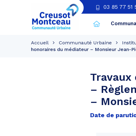
03 85 77 51 
Communau
CU
Creusot
Accueil
Communauté Urbaine
Instit
Montceau
honoraires du médiateur – Monsieur Jean-P
Travaux 
– Règlem
– Monsi
Date de paruti