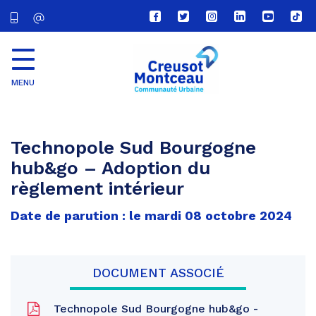
Lien
Lien
Lien
Lien
Lien
Lien
vers
vers
vers
vers
vers
vers
le
le
le
le
la
le
compte
compte
compte
compte
chaîne
com
Facebook
Twitter
Instagram
Linkedin
Youtube
tikt
MENU
CU
Creusot
Montceau
Technopole Sud Bourgogne
hub&go – Adoption du
règlement intérieur
Date de parution : le mardi 08 octobre 2024
DOCUMENT ASSOCIÉ
Technopole Sud Bourgogne hub&go -