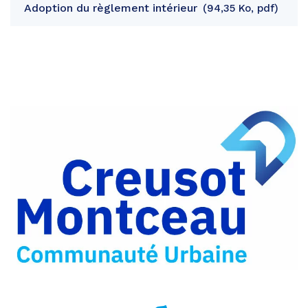
Adoption du règlement intérieur
94,35 Ko, pdf
Partager
sur
Partager
Facebook
sur
Partager
Twitter
par
e-
mail