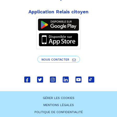
Application Relais citoyen
NOUS CONTACTER
Lien
Lien
Lien
Lien
Lien
Lien
vers
vers
vers
vers
vers
vers
le
le
le
le
la
le
GÉRER LES COOKIES
compte
compte
compte
compte
chaîne
compte
MENTIONS LÉGALES
Facebook
Twitter
Instagram
Linkedin
Youtube
tiktok
POLITIQUE DE CONFIDENTIALITÉ