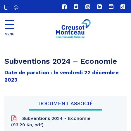
Lien
Lien
Lien
Lien
Lien
Lien
vers
vers
vers
vers
vers
vers
le
le
le
le
la
le
compte
compte
compte
compte
chaîne
com
Facebook
Twitter
Instagram
Linkedin
Youtube
tikt
MENU
CU
Creusot
Montceau
Subventions 2024 – Economie
Date de parution : le vendredi 22 décembre
2023
DOCUMENT ASSOCIÉ
Subventions 2024 - Economie
93,29 Ko, pdf