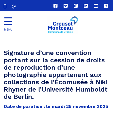
Lien
Lien
Lien
Lien
Lien
Lien
vers
vers
vers
vers
vers
vers
le
le
le
le
la
le
compte
compte
compte
compte
chaîne
com
Facebook
Twitter
Instagram
Linkedin
Youtube
tikt
MENU
CU
Creusot
Montceau
Signature d’une convention
portant sur la cession de droits
de reproduction d’une
photographie appartenant aux
collections de l’Écomusée à Niki
Rhyner de l’Université Humboldt
de Berlin.
Date de parution : le mardi 25 novembre 2025