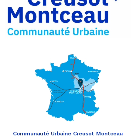
Partager
Twitter
par
e-
mail
Communauté Urbaine Creusot Montceau