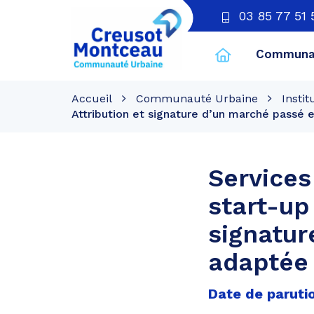
03 85 77 51 
Communau
CU
Creusot
Accueil
Communauté Urbaine
Instit
Montceau
Attribution et signature d’un marché passé
Services
start-up
signatur
adaptée 
Date de paruti