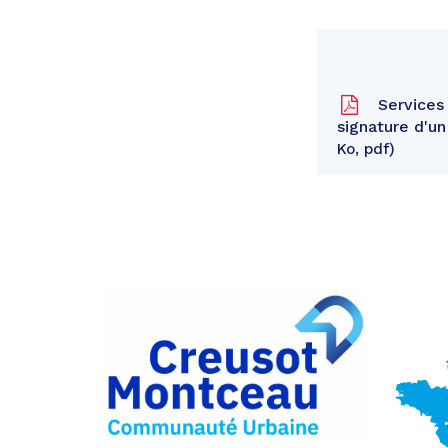
Services 
signature d'u
Ko, pdf
Partager
sur
Partager
Facebook
sur
Partager
Twitter
par