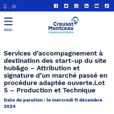
Lien
Lien
Lien
Lien
Lien
Lien
vers
vers
vers
vers
vers
vers
le
le
le
le
la
le
compte
compte
compte
compte
chaîne
com
Facebook
Twitter
Instagram
Linkedin
Youtube
tikt
MENU
CU
Creusot
Montceau
Services d’accompagnement à
destination des start-up du site
hub&go – Attribution et
signature d’un marché passé en
procédure adaptée ouverte.Lot
5 – Production et Technique
Date de parution : le mercredi 11 décembre
2024