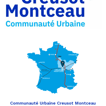
Partager
Twitter
par
e-
mail
Communauté Urbaine Creusot Montceau