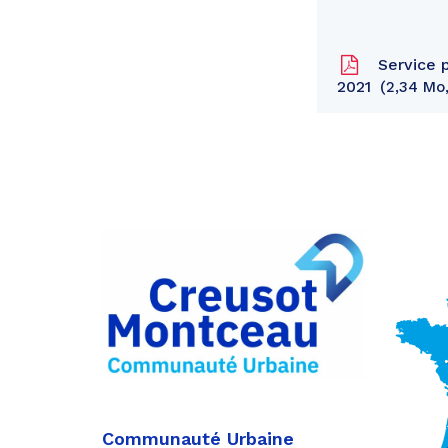
Service p
2021
2,34 Mo,
Partager
sur
Partager
Facebook
sur
Partager
Twitter
par
e-
mail
Communauté Urbaine