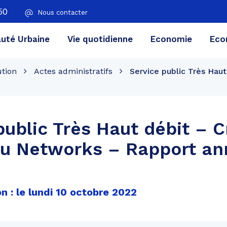
50
Nous contacter
té Urbaine
Vie quotidienne
Economie
Eco
ution
Actes administratifs
Service public Très Hau
public Très Haut débit – 
u Networks – Rapport an
n : le lundi 10 octobre 2022