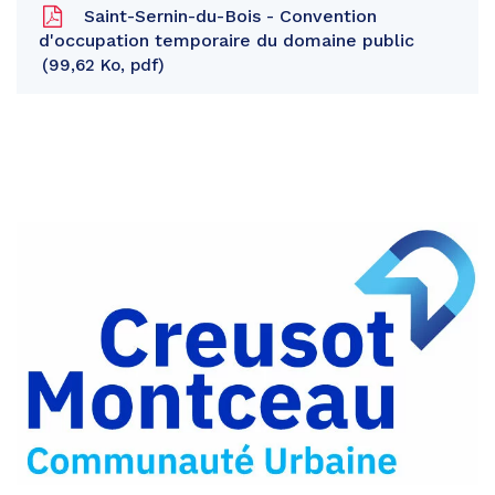
Saint-Sernin-du-Bois - Convention
d'occupation temporaire du domaine public
99,62 Ko, pdf
Partager
sur
Partager
Facebook
sur
Partager
Twitter
par
e-
mail