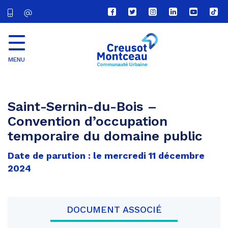
Lien
Lien
Lien
Lien
Lien
Lien
vers
vers
vers
vers
vers
vers
le
le
le
le
la
le
compte
compte
compte
compte
chaîne
com
Facebook
Twitter
Instagram
Linkedin
Youtube
tikt
MENU
CU
Creusot
Montceau
Saint-Sernin-du-Bois –
Convention d’occupation
temporaire du domaine public
Date de parution : le mercredi 11 décembre
2024
DOCUMENT ASSOCIÉ