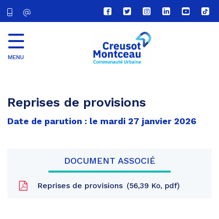
Lien
Lien
Lien
Lien
Lien
Lien
vers
vers
vers
vers
vers
vers
le
le
le
le
la
le
compte
compte
compte
compte
chaîne
com
Facebook
Twitter
Instagram
Linkedin
Youtube
tikt
MENU
CU
Creusot
Montceau
Reprises de provisions
Date de parution : le mardi 27 janvier 2026
DOCUMENT ASSOCIÉ
Reprises de provisions
56,39 Ko, pdf