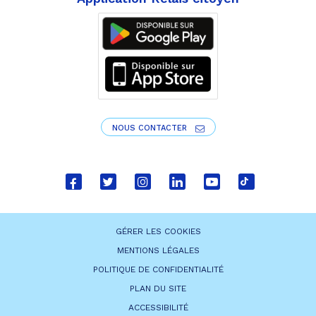
NOUS CONTACTER
Lien
Lien
Lien
Lien
Lien
Lien
vers
vers
vers
vers
vers
vers
le
le
le
le
la
le
GÉRER LES COOKIES
compte
compte
compte
compte
chaîne
compte
MENTIONS LÉGALES
Facebook
Twitter
Instagram
Linkedin
Youtube
tiktok
POLITIQUE DE CONFIDENTIALITÉ
PLAN DU SITE
ACCESSIBILITÉ