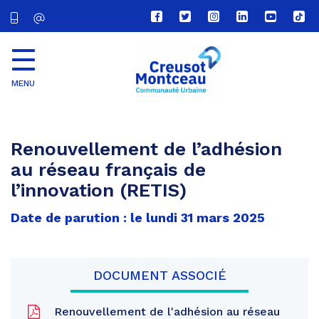
Lien
Lien
Lien
Lien
Lien
Lien
vers
vers
vers
vers
vers
vers
le
le
le
le
la
le
compte
compte
compte
compte
chaîne
com
Facebook
Twitter
Instagram
Linkedin
Youtube
tikt
MENU
CU
Creusot
Montceau
Renouvellement de l’adhésion
au réseau français de
l’innovation (RETIS)
Date de parution : le lundi 31 mars 2025
DOCUMENT ASSOCIÉ
Renouvellement de l'adhésion au réseau