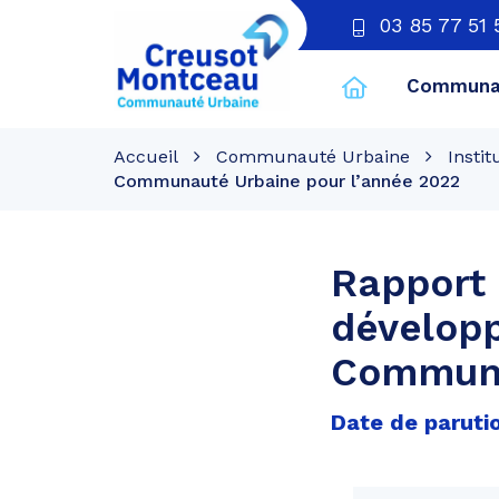
03 85 77 51 
Communau
CU
Creusot
Accueil
Communauté Urbaine
Instit
Montceau
Communauté Urbaine pour l’année 2022
Rapport 
dévelop
Communa
Date de parutio