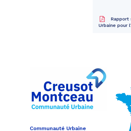
Rapport 
Urbaine pour 
Partager
sur
Partager
Facebook
sur
Partager
Twitter
par
e-
mail
Communauté Urbaine