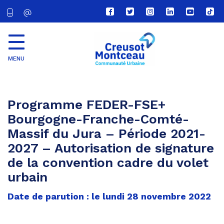
Lien
Lien
Lien
Lien
Lien
Lien
vers
vers
vers
vers
vers
vers
le
le
le
le
la
le
compte
compte
compte
compte
chaîne
com
Facebook
Twitter
Instagram
Linkedin
Youtube
tikt
MENU
CU
Creusot
Montceau
Programme FEDER-FSE+
Bourgogne-Franche-Comté-
Massif du Jura – Période 2021-
2027 – Autorisation de signature
de la convention cadre du volet
urbain
Date de parution : le lundi 28 novembre 2022