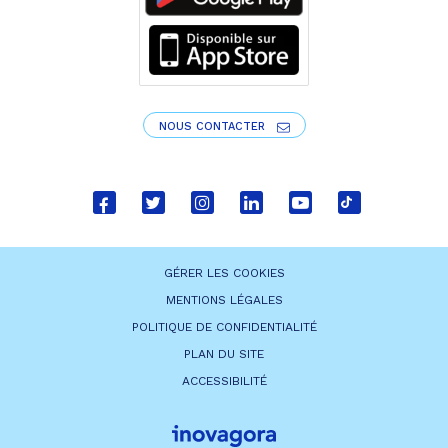
NOUS CONTACTER
Lien
Lien
Lien
Lien
Lien
Lien
vers
vers
vers
vers
vers
vers
le
le
le
le
la
le
GÉRER LES COOKIES
compte
compte
compte
compte
chaîne
compte
MENTIONS LÉGALES
Facebook
Twitter
Instagram
Linkedin
Youtube
tiktok
POLITIQUE DE CONFIDENTIALITÉ
PLAN DU SITE
ACCESSIBILITÉ