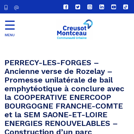
Lien
Lien
Lien
Lien
Lien
Lien
vers
vers
vers
vers
vers
vers
le
le
le
le
la
le
compte
compte
compte
compte
chaîne
com
Facebook
Twitter
Instagram
Linkedin
Youtube
tikt
MENU
CU
Creusot
Montceau
PERRECY-LES-FORGES –
Ancienne verse de Rozelay –
Promesse unilatérale de bail
emphytéotique à conclure avec
la COOPERATIVE ENERCOOP
BOURGOGNE FRANCHE-COMTE
et la SEM SAONE-ET-LOIRE
ENERGIES RENOUVELABLES –
Construction d’un parc