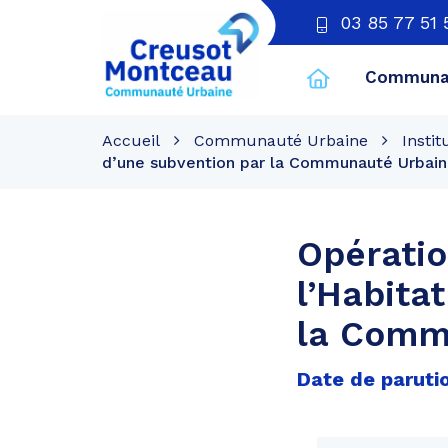
03 85 77 51 
Communau
CU
Creusot
Accueil
Communauté Urbaine
Instit
Montceau
d’une subvention par la Communauté Urbain
Opérati
l’Habita
la Comm
Date de paruti