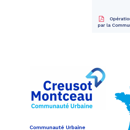
Opération
par la Commu
Partager
sur
Partager
Facebook
sur
Partager
Twitter
par
e-
mail
Communauté Urbaine