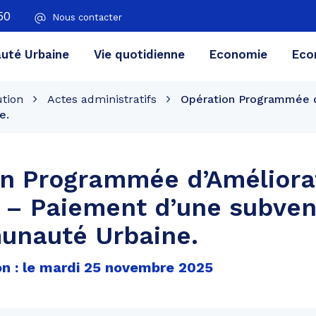
50
Nous contacter
té Urbaine
Vie quotidienne
Economie
Eco
ution
Actes administratifs
Opération Programmée d’
e.
on Programmée d’Améliora
t – Paiement d’une subven
unauté Urbaine.
on : le mardi 25 novembre 2025