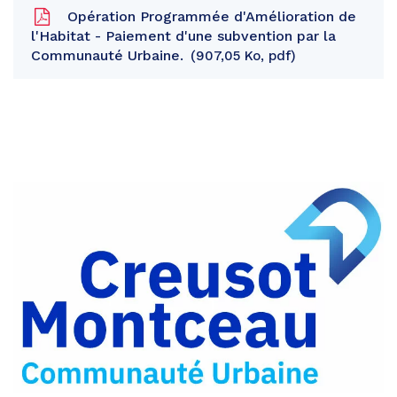
Opération Programmée d'Amélioration de
l'Habitat - Paiement d'une subvention par la
Communauté Urbaine.
907,05 Ko, pdf
Partager
sur
Partager
Facebook
sur
Partager
Twitter
par
e-
mail