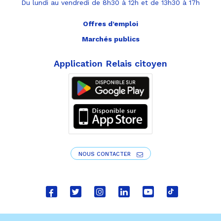
Du lundi au vendredi de 8h30 à 12h et de 13h30 à 17h
Offres d’emploi
Marchés publics
Application Relais citoyen
NOUS CONTACTER
Lien
Lien
Lien
Lien
Lien
Lien
vers
vers
vers
vers
vers
vers
le
le
le
le
la
le