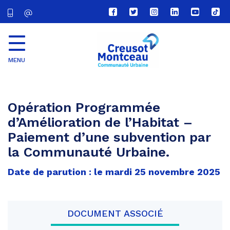
Lien
Lien
Lien
Lien
Lien
Lien
vers
vers
vers
vers
vers
vers
le
le
le
le
la
le
compte
compte
compte
compte
chaîne
com
Facebook
Twitter
Instagram
Linkedin
Youtube
tikt
MENU
CU
Creusot
Montceau
Opération Programmée
d’Amélioration de l’Habitat –
Paiement d’une subvention par
la Communauté Urbaine.
Date de parution : le mardi 25 novembre 2025
DOCUMENT ASSOCIÉ