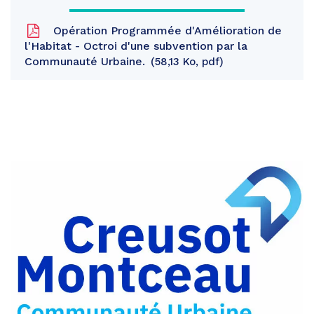
Opération Programmée d'Amélioration de
l'Habitat - Octroi d'une subvention par la
Communauté Urbaine.
58,13 Ko, pdf
Partager
sur
Partager
Facebook
sur
Partager
Twitter
par
e-
mail