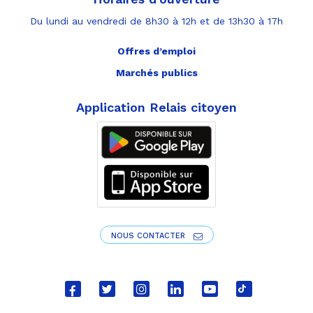
Du lundi au vendredi de 8h30 à 12h et de 13h30 à 17h
Offres d’emploi
Marchés publics
Application Relais citoyen
NOUS CONTACTER
Lien
Lien
Lien
Lien
Lien
Lien
vers
vers
vers
vers
vers
vers