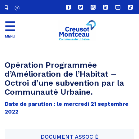
Lien
Lien
Lien
Lien
Lien
Lien
vers
vers
vers
vers
vers
vers
le
le
le
le
la
le
compte
compte
compte
compte
chaîne
com
Facebook
Twitter
Instagram
Linkedin
Youtube
tikt
MENU
CU
Creusot
Montceau
Opération Programmée
d’Amélioration de l’Habitat –
Octroi d’une subvention par la
Communauté Urbaine.
Date de parution : le mercredi 21 septembre
2022
DOCUMENT ASSOCIÉ