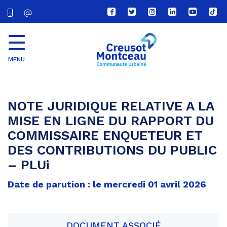
Lien
Lien
Lien
Lien
Lien
Lien
vers
vers
vers
vers
vers
vers
le
le
le
le
la
le
compte
compte
compte
compte
chaîne
com
Facebook
Twitter
Instagram
Linkedin
Youtube
tikt
MENU
CU
Creusot
Montceau
NOTE JURIDIQUE RELATIVE A LA
MISE EN LIGNE DU RAPPORT DU
COMMISSAIRE ENQUETEUR ET
DES CONTRIBUTIONS DU PUBLIC
– PLUi
Date de parution : le mercredi 01 avril 2026
DOCUMENT ASSOCIÉ