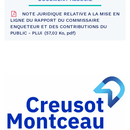
NOTE JURIDIQUE RELATIVE A LA MISE EN
LIGNE DU RAPPORT DU COMMISSAIRE
ENQUETEUR ET DES CONTRIBUTIONS DU
PUBLIC - PLUi
57,02 Ko, pdf
Partager
sur
Partager
Facebook
sur
Partager
Twitter
par
e-