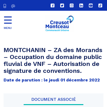
Lien
Lien
Lien
Lien
Lien
Lien
vers
vers
vers
vers
vers
vers
le
le
le
le
la
le
compte
compte
compte
compte
chaîne
com
Facebook
Twitter
Instagram
Linkedin
Youtube
tikt
MENU
CU
Creusot
Montceau
MONTCHANIN – ZA des Morands
– Occupation du domaine public
fluvial de VNF – Autorisation de
signature de conventions.
Date de parution : le jeudi 01 décembre 2022
DOCUMENT ASSOCIÉ