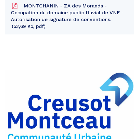
MONTCHANIN - ZA des Morands -
Occupation du domaine public fluvial de VNF -
Autorisation de signature de conventions.
53,69 Ko, pdf
Partager
sur
Partager
Facebook
sur
Partager
Twitter
par
e-
mail