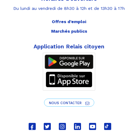
Du lundi au vendredi de 8h30 à 12h et de 13h30 à 17h
Offres d’emploi
Marchés publics
Application Relais citoyen
NOUS CONTACTER
Lien
Lien
Lien
Lien
Lien
Lien
vers
vers
vers
vers
vers
vers