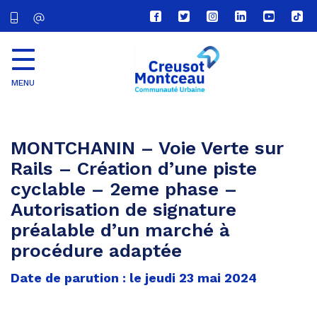
Lien
Lien
Lien
Lien
Lien
Lien
vers
vers
vers
vers
vers
vers
le
le
le
le
la
le
compte
compte
compte
compte
chaîne
com
Facebook
Twitter
Instagram
Linkedin
Youtube
tikt
MENU
CU
Creusot
Montceau
MONTCHANIN – Voie Verte sur
Rails – Création d’une piste
cyclable – 2eme phase –
Autorisation de signature
préalable d’un marché à
procédure adaptée
Date de parution : le jeudi 23 mai 2024