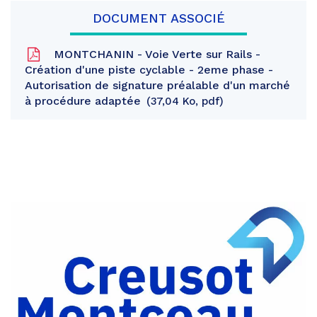
DOCUMENT ASSOCIÉ
MONTCHANIN - Voie Verte sur Rails -
Création d'une piste cyclable - 2eme phase -
Autorisation de signature préalable d'un marché
à procédure adaptée
37,04 Ko, pdf
Partager
sur
Partager
Facebook
sur
Partager
Twitter
par