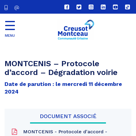
Lien
Lien
Lien
Lien
Lien
Lien
vers
vers
vers
vers
vers
vers
le
le
le
le
la
le
compte
compte
compte
compte
chaîne
com
Facebook
Twitter
Instagram
Linkedin
Youtube
tikt
MENU
CU
Creusot
Montceau
MONTCENIS – Protocole
d’accord – Dégradation voirie
Date de parution : le mercredi 11 décembre
2024
DOCUMENT ASSOCIÉ
MONTCENIS - Protocole d'accord -