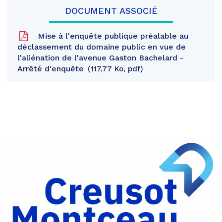
DOCUMENT ASSOCIÉ
Mise à l'enquête publique préalable au
déclassement du domaine public en vue de
l'aliénation de l'avenue Gaston Bachelard -
Arrêté d'enquête
117,77 Ko, pdf
Partager
sur
Partager
Facebook
sur
Partager
Twitter
par