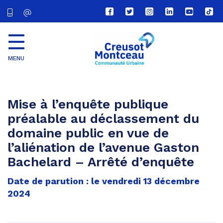
Lien
Lien
Lien
Lien
Lien
Lien
vers
vers
vers
vers
vers
vers
le
le
le
le
la
le
compte
compte
compte
compte
chaîne
com
Facebook
Twitter
Instagram
Linkedin
Youtube
tikt
MENU
CU
Creusot
Montceau
Mise à l’enquête publique
préalable au déclassement du
domaine public en vue de
l’aliénation de l’avenue Gaston
Bachelard – Arrêté d’enquête
Date de parution : le vendredi 13 décembre
2024