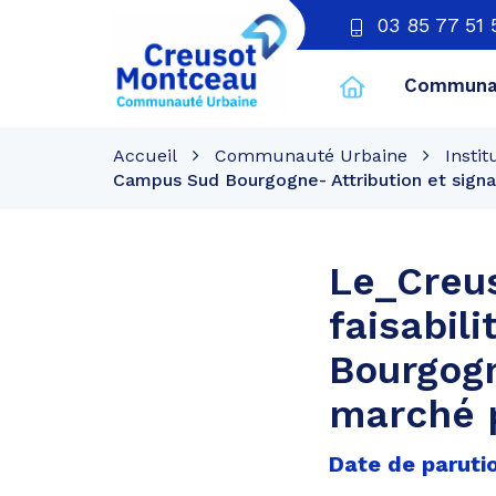
03 85 77 51 
Communau
CU
Creusot
Accueil
Communauté Urbaine
Instit
Montceau
Campus Sud Bourgogne- Attribution et sign
Le_Creus
faisabil
Bourgogn
marché 
Date de paruti