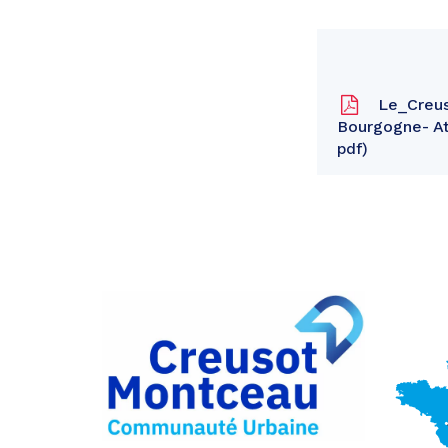
Le_Creuso
Bourgogne- At
pdf
Partager
sur
Partager
Facebook
sur
Partager
Twitter
par