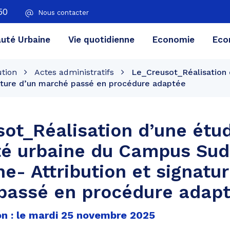
50
Nous contacter
té Urbaine
Vie quotidienne
Economie
Eco
ution
Actes administratifs
Le_Creusot_Réalisation d
ature d’un marché passé en procédure adaptée
ot_Réalisation d’une étu
ité urbaine du Campus Sud
e- Attribution et signatur
passé en procédure adap
on : le mardi 25 novembre 2025