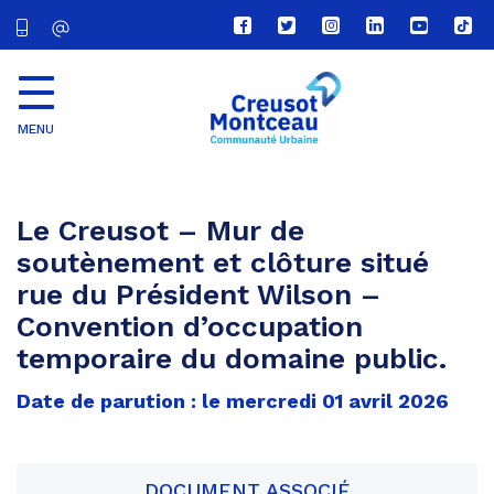
Lien
Lien
Lien
Lien
Lien
Lien
vers
vers
vers
vers
vers
vers
le
le
le
le
la
le
compte
compte
compte
compte
chaîne
com
Facebook
Twitter
Instagram
Linkedin
Youtube
tikt
MENU
CU
Creusot
Montceau
Le Creusot – Mur de
soutènement et clôture situé
rue du Président Wilson –
Convention d’occupation
temporaire du domaine public.
Date de parution : le mercredi 01 avril 2026
DOCUMENT ASSOCIÉ