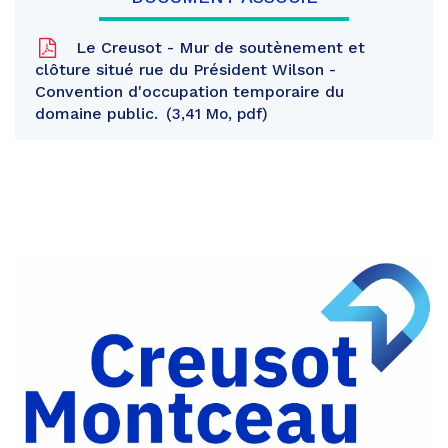
Le Creusot - Mur de soutènement et
clôture situé rue du Président Wilson -
Convention d'occupation temporaire du
domaine public.
3,41 Mo, pdf
Partager
sur
Partager
Facebook
sur
Partager
Twitter
par
e-