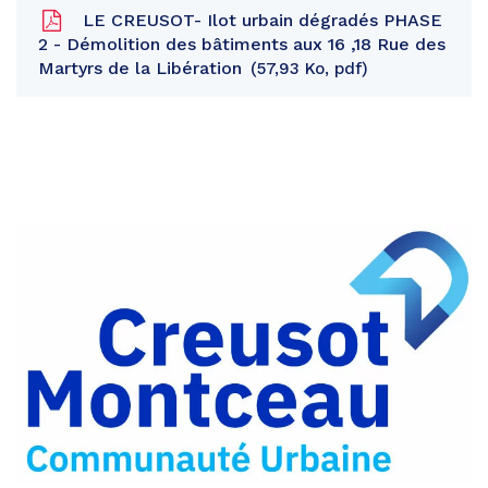
LE CREUSOT- Ilot urbain dégradés PHASE
2 - Démolition des bâtiments aux 16 ,18 Rue des
Martyrs de la Libération
57,93 Ko, pdf
Partager
sur
Partager
Facebook
sur
Partager
Twitter
par
e-
mail