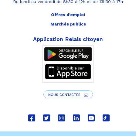
Du lundi au vendredi de 8h30 à 12h et de 13h30 à 17h
Offres d’emploi
Marchés publics
Application Relais citoyen
NOUS CONTACTER
Lien
Lien
Lien
Lien
Lien
Lien
vers
vers
vers
vers
vers
vers
le
le
le
le
la
le