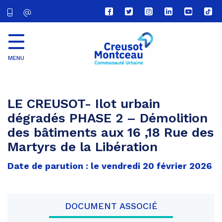
Lien
Lien
Lien
Lien
Lien
Lien
vers
vers
vers
vers
vers
vers
le
le
le
le
la
le
compte
compte
compte
compte
chaîne
com
Facebook
Twitter
Instagram
Linkedin
Youtube
tikt
MENU
CU
Creusot
Montceau
LE CREUSOT- Ilot urbain
dégradés PHASE 2 – Démolition
des bâtiments aux 16 ,18 Rue des
Martyrs de la Libération
Date de parution : le vendredi 20 février 2026
DOCUMENT ASSOCIÉ