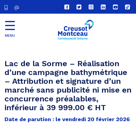
Lien
Lien
Lien
Lien
Lien
Lien
vers
vers
vers
vers
vers
vers
le
le
le
le
la
le
compte
compte
compte
compte
chaîne
com
Facebook
Twitter
Instagram
Linkedin
Youtube
tikt
MENU
CU
Creusot
Montceau
Lac de la Sorme – Réalisation
d’une campagne bathymétrique
– Attribution et signature d’un
marché sans publicité ni mise en
concurrence préalables,
inférieur à 39 999.00 € HT
Date de parution : le vendredi 20 février 2026