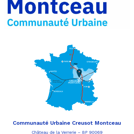
par
e-
mail
Communauté Urbaine Creusot Montceau
Château de la Verrerie – BP 90069