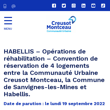
Lien
Lien
Lien
Lien
Lien
Lien
vers
vers
vers
vers
vers
vers
le
le
le
le
la
le
compte
compte
compte
compte
chaîne
com
Facebook
Twitter
Instagram
Linkedin
Youtube
tikt
MENU
CU
Creusot
Montceau
HABELLIS – Opérations de
réhabilitation – Convention de
réservation de 4 logements
entre la Communauté Urbaine
Creusot Montceau, la Commune
de Sanvignes-les-Mines et
Habellis.
Date de parution : le lundi 19 septembre 2022