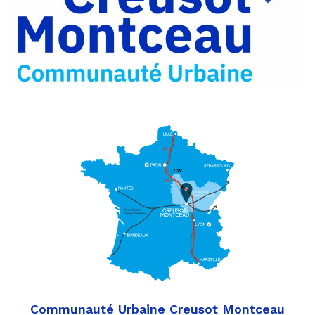
Partager
Twitter
par
e-
mail
Communauté Urbaine Creusot Montceau