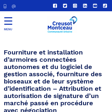
Lien
Lien
Lien
Lien
Lien
Lien
vers
vers
vers
vers
vers
vers
le
le
le
le
la
le
compte
compte
compte
compte
chaîne
com
Facebook
Twitter
Instagram
Linkedin
Youtube
tikt
MENU
CU
Creusot
Montceau
Fourniture et installation
d’armoires connectées
autonomes et du logiciel de
gestion associé, fourniture des
bioseaux et de leur système
d’identification – Attribution et
autorisation de signature d’un
marché passé en procédure
avec négociation