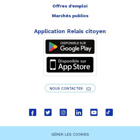
Offres d’emploi
Marchés publics
Application Relais citoyen
NOUS CONTACTER
Lien
Lien
Lien
Lien
Lien
Lien
vers
vers
vers
vers
vers
vers
le
le
le
le
la
le
GÉRER LES COOKIES
compte
compte
compte
compte
chaîne
compte