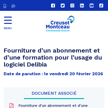
Lien
Lien
Lien
Lien
Lien
Lien
vers
vers
vers
vers
vers
vers
le
le
le
le
la
le
compte
compte
compte
compte
chaîne
com
Facebook
Twitter
Instagram
Linkedin
Youtube
tikt
MENU
CU
Creusot
Montceau
Fourniture d’un abonnement et
d’une formation pour l’usage du
logiciel Delibia
Date de parution : le vendredi 20 février 2026
DOCUMENT ASSOCIÉ
Fourniture d'un abonnement et d'une