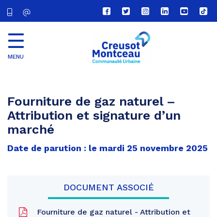
Lien
Lien
Lien
Lien
Lien
Lien
vers
vers
vers
vers
vers
vers
le
le
le
le
la
le
compte
compte
compte
compte
chaîne
com
Facebook
Twitter
Instagram
Linkedin
Youtube
tikt
MENU
CU
Creusot
Montceau
Fourniture de gaz naturel –
Attribution et signature d’un
marché
Date de parution : le mardi 25 novembre 2025
DOCUMENT ASSOCIÉ
Fourniture de gaz naturel - Attribution et