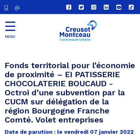
Lien
Lien
Lien
Lien
Lien
Lien
vers
vers
vers
vers
vers
vers
le
le
le
le
la
le
compte
compte
compte
compte
chaîne
com
Facebook
Twitter
Instagram
Linkedin
Youtube
tikt
MENU
CU
Creusot
Montceau
Fonds territorial pour l’économie
de proximité – EI PATISSERIE
CHOCOLATERIE BOUCAUD -
Octroi d’une subvention par la
CUCM sur délégation de la
région Bourgogne Franche
Comté. Volet entreprises
Date de parution : le vendredi 07 janvier 2022