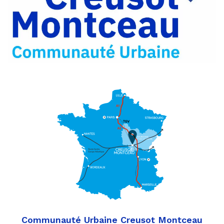
Partager
Twitter
par
e-
mail
Communauté Urbaine Creusot Montceau