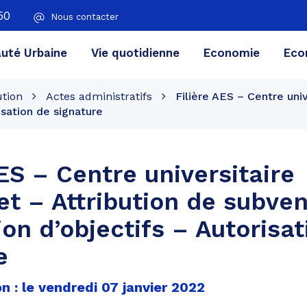
50
Nous contacter
té Urbaine
Vie quotidienne
Economie
Eco
ution
Actes administratifs
Filière AES – Centre uni
isation de signature
AES – Centre universitaire
t – Attribution de subven
on d’objectifs – Autorisat
e
n : le vendredi 07 janvier 2022