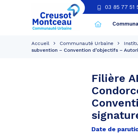
03 85 77 51 
Communau
CU
Creusot
Accueil
Communauté Urbaine
Instit
Montceau
subvention – Convention d’objectifs – Autor
Filière 
Condorce
Conventi
signatur
Date de parutio