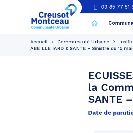
03 85 77 51 
Communau
CU
Creusot
Accueil
Communauté Urbaine
Instit
Montceau
ABEILLE IARD & SANTE – Sinistre du 15 mai
ECUISSES
la Comm
SANTE – 
Date de paruti