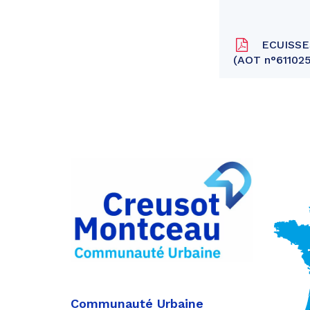
ECUISSES 
(AOT n°61102
Partager
sur
Partager
Facebook
sur
Partager
Twitter
par
e-
mail
Communauté Urbaine