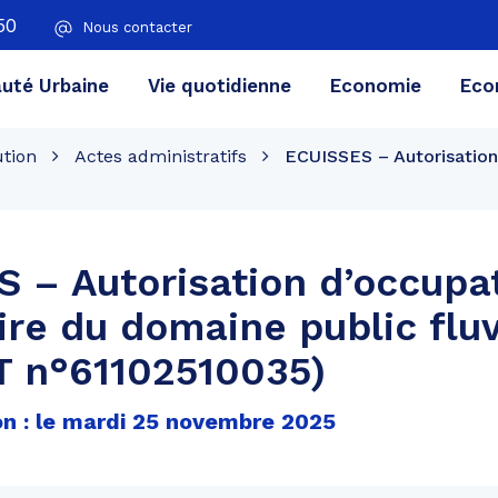
50
Nous contacter
té Urbaine
Vie quotidienne
Economie
Eco
ution
Actes administratifs
ECUISSES – Autorisation
 – Autorisation d’occupa
re du domaine public fluv
T n°61102510035)
on : le mardi 25 novembre 2025