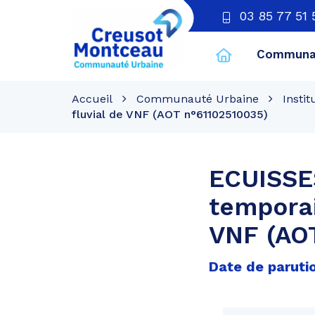
03 85 77 51 
Communau
CU
Creusot
Accueil
Communauté Urbaine
Instit
Montceau
fluvial de VNF (AOT n°61102510035)
ECUISSES
temporai
VNF (AO
Date de paruti